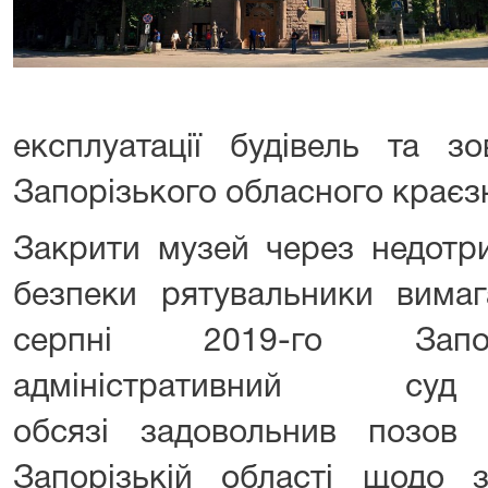
експлуатації будівель та з
Запорізького обласного краєз
Закрити музей через недотр
безпеки рятувальники вимаг
серпні 2019-го Запо
адміністративний 
обсязі задовольнив позо
Запорізькій області щодо з