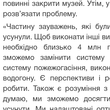
повинні закрити музей. Утім, 
розв’язати проблему.
«Частину зауважень, які бул
усунули. Щоб виконати інші в
необхідно близько 4 млн 
зможемо замінити систему п
систему пожежогасіння, вико
водогону. Є перспективи і р
робити. Також є розуміння з
думаю, ми зможемо досягти
усунути. Ми налаштовані опт