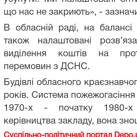
що нас не закриють», - зазнач
В обласній раді, на балансі
також налаштовані розв’я
виділення коштів на про
перемовин з ДСНС.
Будівлі обласного краєзнавчо
років. Система пожежогасіння 
1970-х - початку 1980-х
керівництва закладу, вона зно
Суспільно-політичний портал Depo.