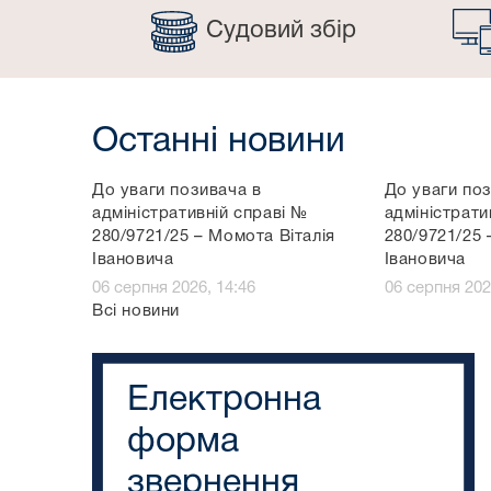
Судовий збір
Останні новини
До уваги позивача в
До уваги по
адміністративній справі №
адміністрати
280/9721/25 – Момота Віталія
280/9721/25 
Івановича
Івановича
06 серпня 2026, 14:46
06 серпня 202
Всі новини
Електронна
форма
звернення