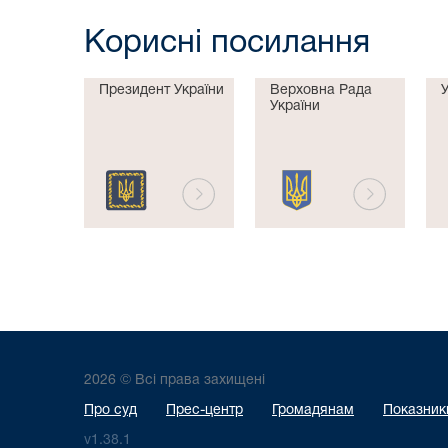
Корисні посилання
Президент України
Верховна Рада
України
2026 © Всі права захищені
Про суд
Прес-центр
Громадянам
Показники
v1.38.1