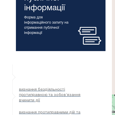
інформації
Форма для
інформаційного запиту на
отримання публічної
інформації
визнання бездіяльності
протиправною та зобов'язання
вчинити дії
визнання протиправними дій та