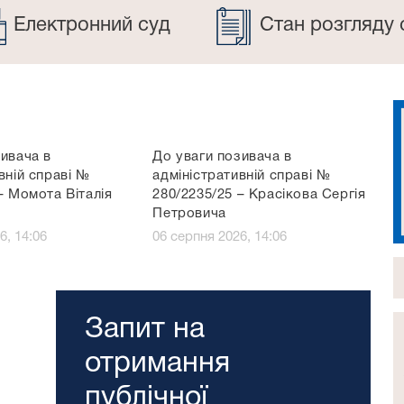
Електронний суд
Стан розгляду 
зивача в
До уваги позивача в
вній справі №
адміністративній справі №
– Момота Віталія
280/2235/25 – Красікова Сергія
Петровича
6, 14:06
06 серпня 2026, 14:06
Запит на
отримання
публічної