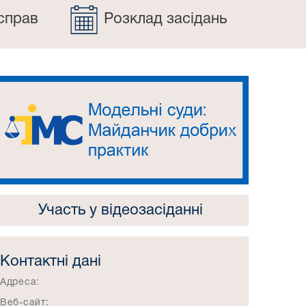
справ
Розклад засідань
Попередній
Наступний
Участь у відеозасіданні
Контактні дані
Адреса:
Веб-сайт: