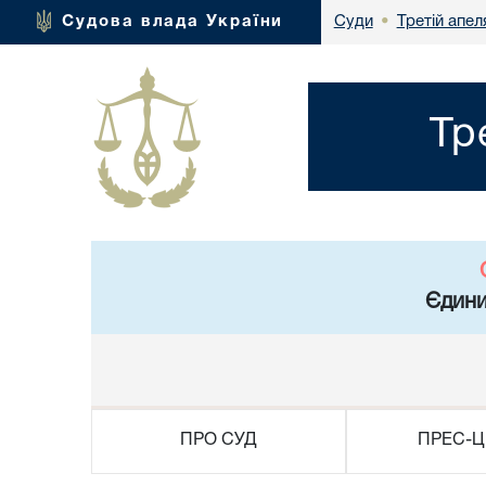
Третій апел
Судова влада України
Суди
•
Тр
Єдини
ПРО СУД
ПРЕС-Ц