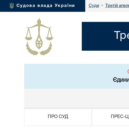
Третій апел
Судова влада України
Суди
•
Тр
Єдини
ПРО СУД
ПРЕС-Ц