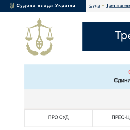
Третій апел
Судова влада України
Суди
•
Тр
Єдини
ПРО СУД
ПРЕС-Ц