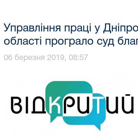
Управління праці у Дніпр
області програло суд благ
06 березня 2019, 08:57