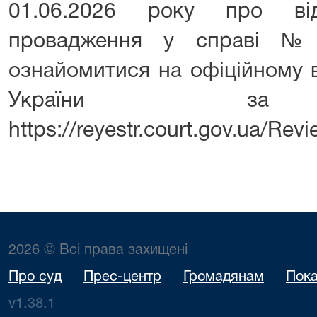
01.06.2026 року про від
провадження у справі №3
ознайомитися на офіційному в
України за 
https://reyestr.court.gov.ua/Re
2026 © Всі права захищені
Про суд
Прес-центр
Громадянам
Пока
v1.38.1