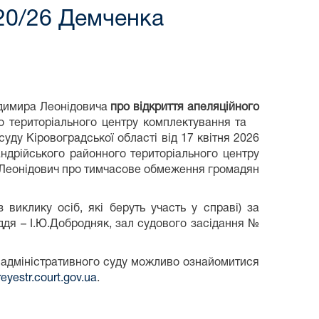
520/26 Демченка
одимира Леонідовича
про відкриття апеляційного
о територіального центру комплектування та
уду Кіровоградської області від 17 квітня 2026
ндрійського районного територіального центру
Леонідович про тимчасове обмеження громадян
 виклику осіб, які беруть участь у справі) за
уддя – І.Ю.Добродняк, зал судового засідання №
 адміністративного суду можливо ознайомитися
/reyestr.court.gov.ua
.