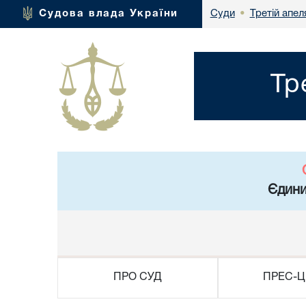
Третій апел
Судова влада України
Суди
•
Тр
Єдини
ПРО СУД
ПРЕС-Ц