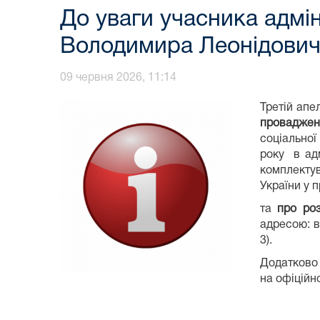
До уваги учасника адмі
Володимира Леонідови
09 червня 2026, 11:14
Третій апе
проваджен
соціальної
року в ад
комплекту
України у 
та
про ро
адресою: в
3).
Додатково 
на офіційн