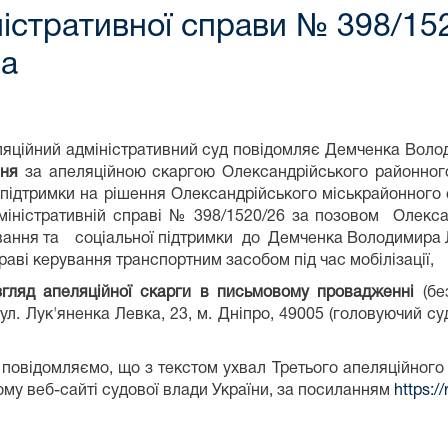
ністративної справи № 398/1
ча
ляційний адміністративний суд повідомляє Демченка Вол
ня
за апеляційною скаргою Олександрійського районног
 підтримки на рішення Олександрійського міськрайонного с
міністративній справі № 398/1520/26 за позовом Олекса
вання та соціальної підтримки до Демченка Володимира 
праві керування транспортним засобом під час мобілізації,
згляд апеляційної скарги в письмовому провадженні
(без
ул. Лук'яненка Левка, 23, м. Дніпро, 49005 (головуючий с
повідомляємо, що з текстом ухвал Третього апеляційного
ому веб-сайті судової влади України, за посиланням
https:/