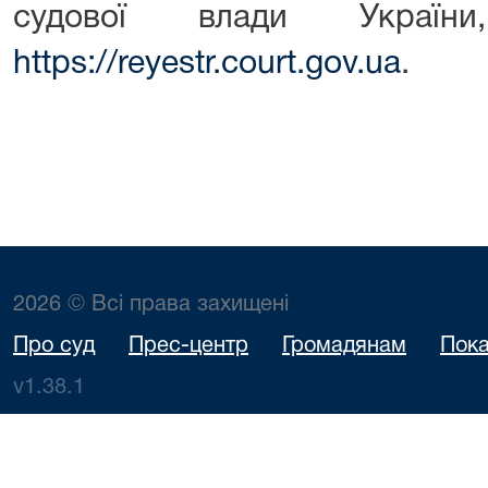
судової влади Україн
https://reyestr.court.gov.ua
.
2026 © Всі права захищені
Про суд
Прес-центр
Громадянам
Пока
v1.38.1